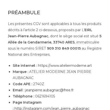
PRÉAMBULE
Les présentes CGV sont applicables à tous les produits
décrits à l’article 2 ci-dessous, proposés par L’
EIRL
Jean-Pierre Aubagnac
, dont le siège social est situé
5
Allée de la Gendarmerie, 33740 ARES
, immatriculée
sous le numéro SIRET
909 310 849 00015
au Registre
National des Entreprises.
Site internet :
https://www.ateliermoderne.art
Marque :
ATELIER MODERNE JEAN PIERRE
AUBAGNAC
Code APE :
2740Z
Email :
jeanpierre.aubagnac@free.fr
Téléphone :
0621694105
Page Instagram
:
http://instagram.com/jean_pierre_aubagnac