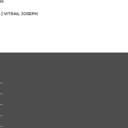
PH
S
| VITRAIL JOSEPH