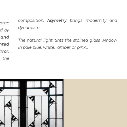
composition.
Asymetry
brings modernity and
arge
dynamism.
ed by
 and
The natural light tints the stained glass window
inted
in pale blue, white, amber or pink…
rror
.
s the