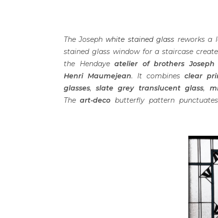
The Joseph
white stained glass
reworks a l
stained glass window for a staircase creat
the Hendaye
atelier of brothers Joseph
Henri Maumejean
. It combines
clear pr
glasses
,
slate grey translucent glass
,
mi
The
art-deco
butterfly pattern punctuate