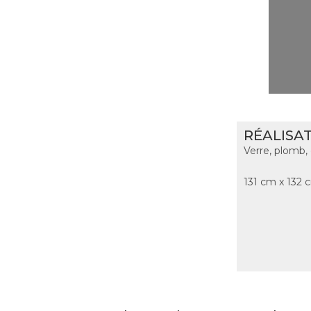
RÉALISAT
Verre, plomb, 
131 cm x 132 