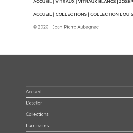
ACCUEIL
|
VITRAUX
|
VITRAUX BLANCS
| JOSE
ACCUEIL
|
COLLECTIONS
|
COLLECTION LOUI
© 2026 – Jean-Pierre Aubagnac
Accueil
L’atelier
Collections
Luminaires