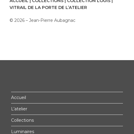
ACCUEIL
|
COLLECTIONS
|
COLLECTION LOUIS
|
VITRAIL DE LA PORTE DE L’ATELIER
© 2026 – Jean-Pierre Aubagnac
Accueil
L’atelier
Collections
Luminaires