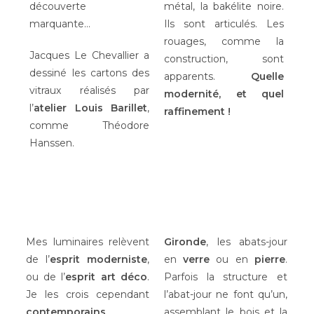
découverte
métal, la bakélite noire.
marquante…
Ils sont articulés. Les
rouages, comme la
Jacques Le Chevallier a
construction, sont
dessiné les cartons des
apparents.
Quelle
vitraux réalisés par
modernité, et quel
l’
atelier Louis Barillet
,
raffinement !
comme Théodore
Hanssen.
Mes luminaires relèvent
Gironde
, les abats-jour
de l’
esprit moderniste
,
en
verre
ou en
pierre
.
ou de l’
esprit art déco
.
Parfois la structure et
Je les crois cependant
l’abat-jour ne font qu’un,
contemporains
.
assemblant le bois et la